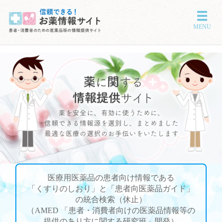
メニ
MENU
医療用医薬品の患者向け情報である
「くすりのしおり」と「患者向医薬品ガイド」
の統合検索（休止）
（AMED 「患者・消費者向けの医薬品情報等の
提供のあり方に関する研究班」開発）